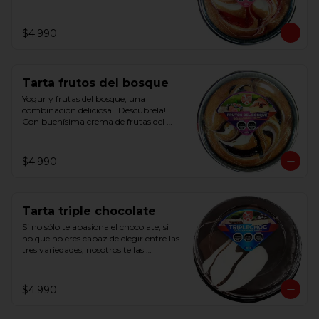
Con deliciosa crema de fresas y crema 
de leche.
$4.990
Tarta frutos del bosque
Yogur y frutas del bosque, una 
combinación deliciosa. ¡Descúbrela!

Con buenísima crema de frutas del 
bosque y ligera crema de yogur.
$4.990
Tarta triple chocolate
Si no sólo te apasiona el chocolate, si 
no que no eres capaz de elegir entre las 
tres variedades, nosotros te las 
ofrecemos juntas.

Con base bizcocho y cobertura de 
crema de cacao negro, de cacao con 
$4.990
leche y blanca.