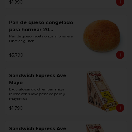
$1.990
Pan de queso congelado
para hornear 20
Unidades
Pan de queso, receta original brasilera. 
Libre de gluten.
$3.790
Sandwich Express Ave
Mayo
Exquisito sandwich en pan miga 
relleno con suave pasta de pollo y 
mayonesa
$1.790
Sandwich Express Ave