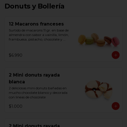
Donuts y Bollería
12 Macarons franceses
Surtido de macarons 11 gr. en base de 
almendra con sabor a vainilla, limón, 
frambuesa, pistacho, chocolate y 
caramelo salado. Listos para consumir. 
Origen Belga
$6.990
2 Mini donuts rayada
blanca
2 deliciosas mini donuts bañadas en 
mucho chocolate blanco y decorada 
con lineas de chocolate
$1.000
2 Mini donuts rayada