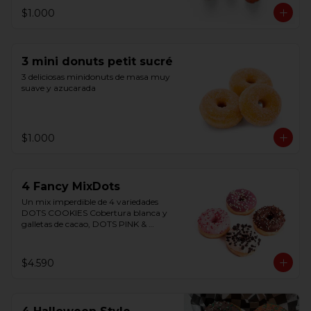
Listas para consumir. Origen Bélgica
$1.000
3 mini donuts petit sucré
3 deliciosas minidonuts de masa muy 
suave y azucarada
$1.000
4 Fancy MixDots
Un mix imperdible de 4 variedades 
DOTS COOKIES Cobertura blanca y 
galletas de cacao, DOTS PINK & 
WHITE Cobertura sabor fresa relleno 
crema chocolate blanco, DOTS 
PURPLE WHITE Cobertura sabor 
$4.590
frutos del bosque y chocolate blanco, 
TRICOLOR DOTS Cobertura triple 
chocolate rellena chocolate amargo