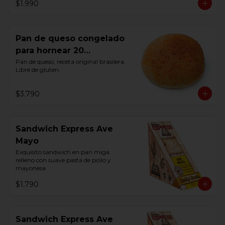
$1.990
Pan de queso congelado
para hornear 20
Unidades
Pan de queso, receta original brasilera. 
Libre de gluten.
$3.790
Sandwich Express Ave
Mayo
Exquisito sandwich en pan miga 
relleno con suave pasta de pollo y 
mayonesa
$1.790
Sandwich Express Ave