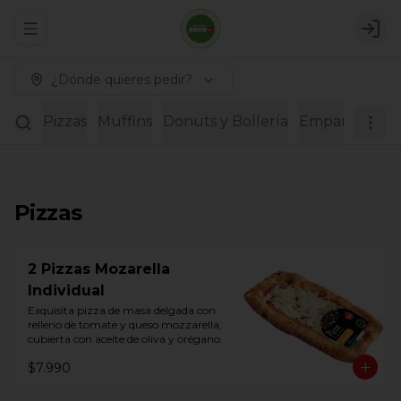
Abrir menu de navegación
Logi
¿Dónde quieres pedir?
Pizzas
Muffins
Donuts y Bollería
Empanadas
Pizzas
2 Pizzas Mozarella
Individual
Exquisita pizza de masa delgada con 
relleno de tomate y queso mozzarella, 
cubierta con aceite de oliva y orégano.
$7.990