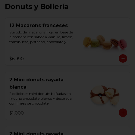
Donuts y Bollería
12 Macarons franceses
Surtido de macarons 11 gr. en base de 
almendra con sabor a vainilla, limón, 
frambuesa, pistacho, chocolate y 
caramelo salado. Listos para consumir. 
Origen Belga
$6.990
2 Mini donuts rayada
blanca
2 deliciosas mini donuts bañadas en 
mucho chocolate blanco y decorada 
con lineas de chocolate
$1.000
2 Mini donuts rayada