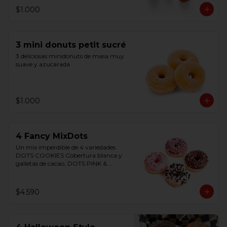
Listas para consumir. Origen Bélgica
$1.000
3 mini donuts petit sucré
3 deliciosas minidonuts de masa muy 
suave y azucarada
$1.000
4 Fancy MixDots
Un mix imperdible de 4 variedades 
DOTS COOKIES Cobertura blanca y 
galletas de cacao, DOTS PINK & 
WHITE Cobertura sabor fresa relleno 
crema chocolate blanco, DOTS 
PURPLE WHITE Cobertura sabor 
$4.590
frutos del bosque y chocolate blanco, 
TRICOLOR DOTS Cobertura triple 
chocolate rellena chocolate amargo