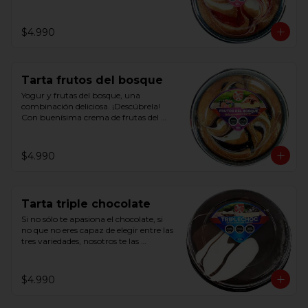
Con deliciosa crema de fresas y crema 
de leche.
$4.990
Tarta frutos del bosque
Yogur y frutas del bosque, una 
combinación deliciosa. ¡Descúbrela!

Con buenísima crema de frutas del 
bosque y ligera crema de yogur.
$4.990
Tarta triple chocolate
Si no sólo te apasiona el chocolate, si 
no que no eres capaz de elegir entre las 
tres variedades, nosotros te las 
ofrecemos juntas.

Con base bizcocho y cobertura de 
crema de cacao negro, de cacao con 
$4.990
leche y blanca.