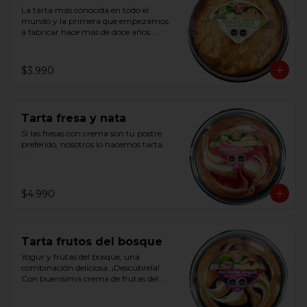
La tarta más conocida en todo el 
mundo y la primera que empezamos 
a fabricar hace más de doce años.

Con manzana natural pelada y 
cortada a mano.
$3.990
Tarta fresa y nata
Si las fresas con crema son tu postre 
preferido, nosotros lo hacemos tarta.

Con deliciosa crema de fresas y crema 
de leche.
$4.990
Tarta frutos del bosque
Yogur y frutas del bosque, una 
combinación deliciosa. ¡Descúbrela!

Con buenísima crema de frutas del 
bosque y ligera crema de yogur.