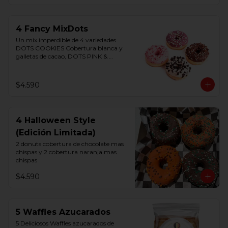
4 Fancy MixDots
Un mix imperdible de 4 variedades 
DOTS COOKIES Cobertura blanca y 
galletas de cacao, DOTS PINK & 
WHITE Cobertura sabor fresa relleno 
crema chocolate blanco, DOTS 
PURPLE WHITE Cobertura sabor 
$4.590
frutos del bosque y chocolate blanco, 
TRICOLOR DOTS Cobertura triple 
chocolate rellena chocolate amargo
4 Halloween Style
(Edición Limitada)
2 donuts cobertura de chocolate mas 
chispas y 2 cobertura naranja mas 
chispas
$4.590
5 Waffles Azucarados
5 Deliciosos Waffles azucarados de 