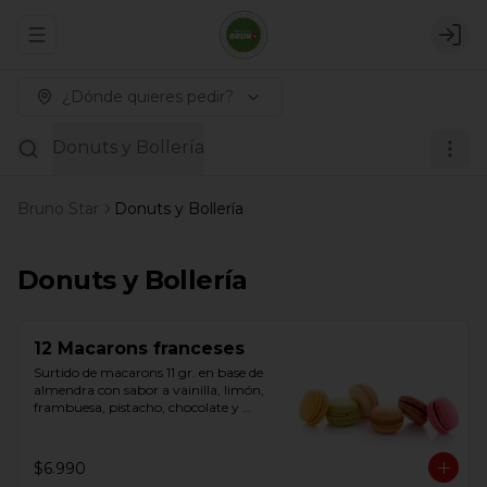
Abrir menu de navegación
Logi
¿Dónde quieres pedir?
Donuts y Bollería
Bruno Star
Donuts y Bollería
Donuts y Bollería
12 Macarons franceses
Surtido de macarons 11 gr. en base de 
almendra con sabor a vainilla, limón, 
frambuesa, pistacho, chocolate y 
caramelo salado. Listos para consumir. 
Origen Belga
$6.990