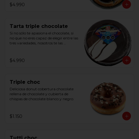
$4.990
Tarta triple chocolate
Si no sólo te apasiona el chocolate, si 
no que no eres capaz de elegir entre las 
tres variedades, nosotros te las 
ofrecemos juntas.

Con base bizcocho y cobertura de 
crema de cacao negro, de cacao con 
$4.990
leche y blanca.
Triple choc
Deliciosa donut cobertura chocolate 
rellena de chocolate y cubierta de 
chispas de chocolate blanco y negro.
$1.150
Tutti choc