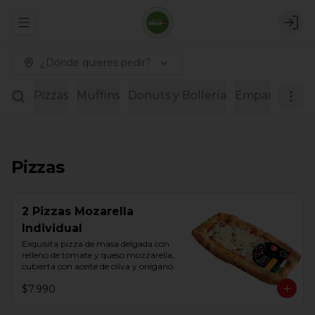
Abrir menu de navegación
Logi
¿Dónde quieres pedir?
Pizzas
Muffins
Donuts y Bollería
Empanadas
Pizzas
2 Pizzas Mozarella
Individual
Exquisita pizza de masa delgada con 
relleno de tomate y queso mozzarella, 
cubierta con aceite de oliva y orégano.
$7.990