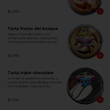
Con deliciosa crema de fresas y crema 
de leche.
$4.990
Tarta frutos del bosque
Yogur y frutas del bosque, una 
combinación deliciosa. ¡Descúbrela!

Con buenísima crema de frutas del 
bosque y ligera crema de yogur.
$4.990
Tarta triple chocolate
Si no sólo te apasiona el chocolate, si 
no que no eres capaz de elegir entre las 
tres variedades, nosotros te las 
ofrecemos juntas.

Con base bizcocho y cobertura de 
crema de cacao negro, de cacao con 
$4.990
leche y blanca.