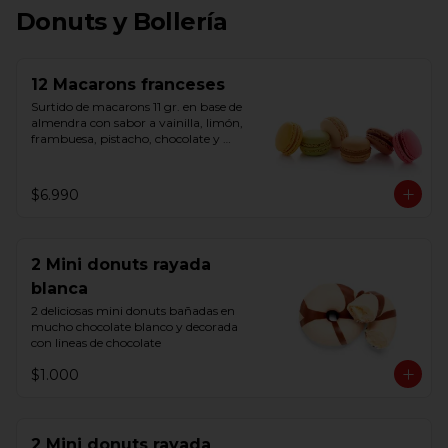
Donuts y Bollería
12 Macarons franceses
Surtido de macarons 11 gr. en base de 
almendra con sabor a vainilla, limón, 
frambuesa, pistacho, chocolate y 
caramelo salado. Listos para consumir. 
Origen Belga
$6.990
2 Mini donuts rayada
blanca
2 deliciosas mini donuts bañadas en 
mucho chocolate blanco y decorada 
con lineas de chocolate
$1.000
2 Mini donuts rayada