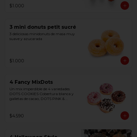
Listas para consumir. Origen Bélgica
$1.000
3 mini donuts petit sucré
3 deliciosas minidonuts de masa muy 
suave y azucarada
$1.000
4 Fancy MixDots
Un mix imperdible de 4 variedades 
DOTS COOKIES Cobertura blanca y 
galletas de cacao, DOTS PINK & 
WHITE Cobertura sabor fresa relleno 
crema chocolate blanco, DOTS 
PURPLE WHITE Cobertura sabor 
$4.590
frutos del bosque y chocolate blanco, 
TRICOLOR DOTS Cobertura triple 
chocolate rellena chocolate amargo