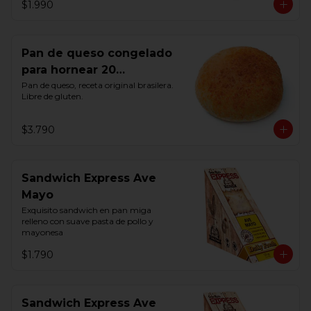
$1.990
Pan de queso congelado
para hornear 20
Unidades
Pan de queso, receta original brasilera. 
Libre de gluten.
$3.790
Sandwich Express Ave
Mayo
Exquisito sandwich en pan miga 
relleno con suave pasta de pollo y 
mayonesa
$1.790
Sandwich Express Ave