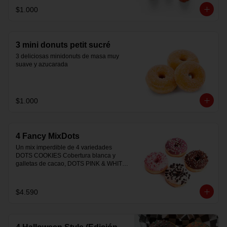
para consumir. Origen Bélgica
$1.000
3 mini donuts petit sucré
3 deliciosas minidonuts de masa muy 
suave y azucarada
$1.000
4 Fancy MixDots
Un mix imperdible de 4 variedades 
DOTS COOKIES Cobertura blanca y 
galletas de cacao, DOTS PINK & WHITE 
Cobertura sabor fresa relleno crema 
chocolate blanco, DOTS PURPLE 
WHITE Cobertura sabor frutos del 
$4.590
bosque y chocolate blanco, TRICOLOR 
DOTS Cobertura triple chocolate rellena 
chocolate amargo