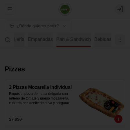
Abrir menu de navegación
Login
¿Dónde quieres pedir?
s y Bollería
Empanadas
Pan & Sandwich
Bebidas
Pizzas
2 Pizzas Mozarella Individual
Exquisita pizza de masa delgada con 
relleno de tomate y queso mozzarella, 
cubierta con aceite de oliva y orégano.
$7.990