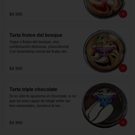
Con deliciosa crema de fresas y crema 
de leche.
$4.990
Tarta frutos del bosque
Yogur y frutas del bosque, una 
combinación deliciosa. ¡Descúbrela!

Con buenísima crema de frutas del 
bosque y ligera crema de yogur.
$4.990
Tarta triple chocolate
Si no sólo te apasiona el chocolate, si no 
que no eres capaz de elegir entre las 
tres variedades, nosotros te las 
ofrecemos juntas.

Con base bizcocho y cobertura de 
crema de cacao negro, de cacao con 
$4.990
leche y blanca.